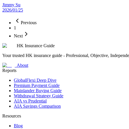
Jimmy Su
2026/01/25
Previous
1
Next
HK Insurance Guide
Your trusted HK insurance guide - Professional, Objective, Independ
About
Reports
GlobalFlexi Deep Dive
Premium Payment Guide
Mainlander Buying Guide
Withdrawal Strategy Guide
AIA vs Prudential
AIA Savings Comparison
Resources
Blog