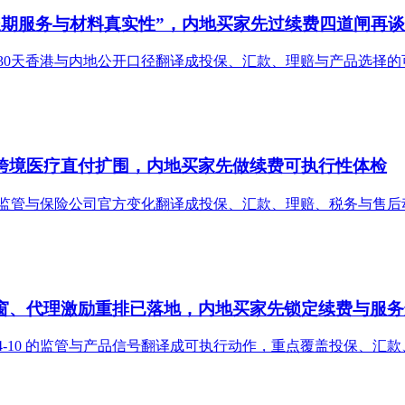
“长期服务与材料真实性”，内地买家先过续费四道闸再
最近30天香港与内地公开口径翻译成投保、汇款、理赔与产品选择
宽、跨境医疗直付扩围，内地买家先做续费可执行性体检
30天监管与保险公司官方变化翻译成投保、汇款、理赔、税务与售后
生效窗、代理激励重排已落地，内地买家先锁定续费与服
026-04-10 的监管与产品信号翻译成可执行动作，重点覆盖投保、