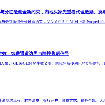
结构与分红险佣金新约束，内地买家先重看代理激励、换
风险与分红险佣金分摊新约束，AIA 又在 3 月 31 日上新 Pros
径生效、续费通道边界与跨境售后信号
：IA 修订 GL16/GL34 的生效节奏、跨境售后便利化的监
港签约流程、材料清单、银行开户、缴费方式、税务合规、大湾