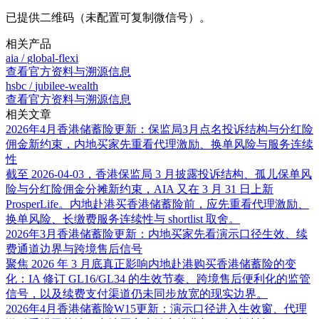
已提供二维码（未配置可复制微信号）。
相关产品
aia
/
global-flexi
查看官方资料与溯源信息
hsbc
/
jubilee-wealth
查看官方资料与溯源信息
相关文章
2026年4月香港储蓄险更新：保监局3月点名投诉结构与分红险
佣金新约束，内地买家先重看代理激励、换单风险与服务连续
性
截至 2026-04-03，香港保监局 3 月披露投诉结构、孤儿保单风
险与分红险佣金分摊新约束，AIA 又在 3 月 31 日上新
ProsperLife。内地赴港买香港储蓄险前，应先重看代理激励、
换单风险、长缴费服务连续性与 shortlist 取舍。
2026年3月香港储蓄险更新：内地买家先看演示口径生效、续
费通道边界与跨境售后信号
聚焦 2026 年 3 月底真正影响内地赴港购买香港储蓄险的变
化：IA 修订 GL16/GL34 的生效节奏、跨境售后便利化的监管
信号，以及续费支付渠道仍未同步放宽的现实边界。
2026年4月香港储蓄险W15更新：演示口径进入生效窗、代理