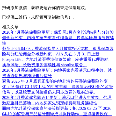
扫码添加微信，获取更适合你的香港保险建议。
已提供二维码（未配置可复制微信号）。
相关文章
2026年4月香港储蓄险更新：保监局3月点名投诉结构与分红险
佣金新约束，内地买家先重看代理激励、换单风险与服务连续
性
截至 2026-04-03，香港保监局 3 月披露投诉结构、孤儿保单风
险与分红险佣金分摊新约束，AIA 又在 3 月 31 日上新
ProsperLife。内地赴港买香港储蓄险前，应先重看代理激励、
换单风险、长缴费服务连续性与 shortlist 取舍。
2026年3月香港储蓄险更新：内地买家先看演示口径生效、续
费通道边界与跨境售后信号
聚焦 2026 年 3 月底真正影响内地赴港购买香港储蓄险的变
化：IA 修订 GL16/GL34 的生效节奏、跨境售后便利化的监管
信号，以及续费支付渠道仍未同步放宽的现实边界。
2026年4月香港储蓄险W15更新：演示口径进入生效窗、代理
激励重排已落地，内地买家先锁定续费与服务连续性
面向内地赴港投保家庭的决策版更新：把 2026-03-25 至 2026-
04-10 的监管与产品信号翻译成可执行动作，重点覆盖投保、