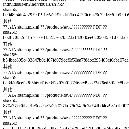
individuals/en?individuals/zh-hk?
sha256
:
be64894dc4c297ed191e3a2f32e2bf2bee4f7f0c6b29c7cdee36fa920a
其他
?? AIA sitemap.xml ?? /products/save/ ????????? PDF ??
sha256
:
86d870f32c7157dcaed33273e67b823a142086ee6205045b35bcf3ab
其他
?? AIA sitemap.xml ?? /products/save/ ????????? PDF ??
sha256
:
b54bae895e433847b0a407fd079ccf0f50aa7f8dbc395485cf0abe07de
其他
?? AIA sitemap.xml ?? /products/save/ ????????? PDF ??
sha256
:
0e34406cefb385b60416c8d220700177d68e49a822a76ed5f0efc8b8e
其他
?? AIA sitemap.xml ?? /products/save/ ????????? PDF ??
sha256
:
870a77cc0feae1e9daa6e7a2fc027bd79c54a9c5a74dbd4ea981cfc6ff
其他
?? AIA sitemap.xml ?? /products/save/ ????????? PDF ??
sha256
:
d8c1083337510f3f96b630872710f24e2936d42bb50b8e74cd9bdcf9