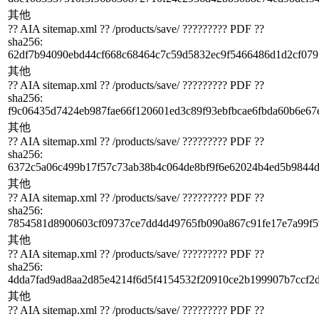
其他
?? AIA sitemap.xml ?? /products/save/ ????????? PDF ??
sha256
:
62df7b94090ebd44cf668c68464c7c59d5832ec9f5466486d1d2cf07
其他
?? AIA sitemap.xml ?? /products/save/ ????????? PDF ??
sha256
:
f9c06435d7424eb987fae66f120601ed3c89f93ebfbcae6fbda60b6e67
其他
?? AIA sitemap.xml ?? /products/save/ ????????? PDF ??
sha256
:
6372c5a06c499b17f57c73ab38b4c064de8bf9f6e62024b4ed5b9844d
其他
?? AIA sitemap.xml ?? /products/save/ ????????? PDF ??
sha256
:
7854581d8900603cf09737ce7dd4d49765fb090a867c91fe17e7a99f5
其他
?? AIA sitemap.xml ?? /products/save/ ????????? PDF ??
sha256
:
4dda7fad9ad8aa2d85e4214f6d5f4154532f20910ce2b199907b7ccf2
其他
?? AIA sitemap.xml ?? /products/save/ ????????? PDF ??