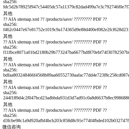
sha256
:
fdc5d2b78925f947c54405dc57a11379c82dad499a7e3c792746f0e7f
其他
?? AIA sitemap.xml ?? /products/save/ ????????? PDF ??
sha256
:
f462c0447e67e81752e1019c9a174365d9e88d400ef082e2fcf628d23
其他
?? AIA sitemap.xml ?? /products/save/ ????????? PDF ??
sha256
:
f11fbce8071a01bd2180b29b773247ba6677bdf870ebf74f30782507
其他
?? AIA sitemap.xml ?? /products/save/ ????????? PDF ??
sha256
:
bdfaa803248466f4568b89aa60552730aafac77dd4e723f8c258cd087
其他
?? AIA sitemap.xml ?? /products/save/ ????????? PDF ??
sha256
:
244f189d4c2f047bcd23adbbda931d3d7ad91c0a8d6637b8ec9986886
其他
?? AIA sitemap.xml ?? /products/save/ ????????? PDF ??
sha256
:
d3fcbe98c1a9d920afbf4bcb203c858d8c91e774f4fbded102b032747f
微信咨询