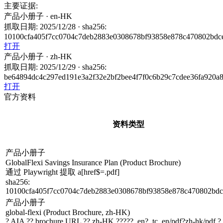
主要证据
:
产品小册子
· en-HK
抓取日期
:
2025/12/28
·
sha256
:
10100cfa405f7cc0704c7deb2883e0308678bf93858e878c470802bdc
打开
产品小册子
· zh-HK
抓取日期
:
2025/12/29
·
sha256
:
be64894dc4c297ed191e3a2f32e2bf2bee4f7f0c6b29c7cdee36fa920a
打开
官方资料
资料类型
产品小册子
GlobalFlexi Savings Insurance Plan (Product Brochure)
通过 Playwright 提取 a[href$=.pdf]
sha256
:
10100cfa405f7cc0704c7deb2883e0308678bf93858e878c470802bd
产品小册子
global-flexi (Product Brochure, zh-HK)
? AIA ?? brochure URL ?? zh-HK ?????_en?_tc, en/pdf?zh-hk/pdf ?