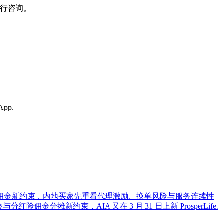
行咨询。
sApp.
险佣金新约束，内地买家先重看代理激励、换单风险与服务连续性
风险与分红险佣金分摊新约束，AIA 又在 3 月 31 日上新 Pros