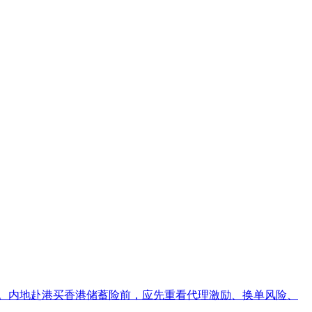
perLife。内地赴港买香港储蓄险前，应先重看代理激励、换单风险、