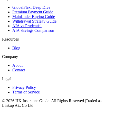
GlobalFlexi Deep Dive
Premium Payment Guide
Mainlander Buying Guide
Withdrawal Strategy Guide
AIA vs Prudential
AIA Savings Comparison
Resources
Blog
Company
About
Contact
Legal
Privacy Policy
Terms of Service
©
2026
HK Insurance Guide
. All Rights Reserved.
|
Traded as
Linkup Ai., Co Ltd