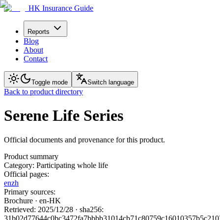
HK Insurance Guide
Reports
Blog
About
Contact
Toggle mode
Switch language
Back to product directory
Serene Life Series
Official documents and provenance for this product.
Product summary
Category
:
Participating whole life
Official pages
:
en
zh
Primary sources
:
Brochure
· en-HK
Retrieved
:
2025/12/28
·
sha256
:
31b02d77644c0bc3472fa7bbbb31014cb71c80759c16010357b5c210