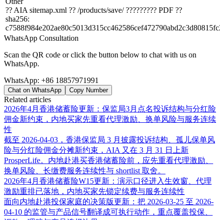
Other
?? AIA sitemap.xml ?? /products/save/ ????????? PDF ??
sha256
:
c7588f984e202ae80c5013d315cc462586cef472790abd2c3d80815fc
WhatsApp Consultation
Scan the QR code or click the button below to chat with us on
WhatsApp.
WhatsApp:
+86 18857971991
Chat on WhatsApp
Copy Number
Related articles
2026年4月香港储蓄险更新：保监局3月点名投诉结构与分红险
佣金新约束，内地买家先重看代理激励、换单风险与服务连续
性
截至 2026-04-03，香港保监局 3 月披露投诉结构、孤儿保单风
险与分红险佣金分摊新约束，AIA 又在 3 月 31 日上新
ProsperLife。内地赴港买香港储蓄险前，应先重看代理激励、
换单风险、长缴费服务连续性与 shortlist 取舍。
2026年4月香港储蓄险W15更新：演示口径进入生效窗、代理
激励重排已落地，内地买家先锁定续费与服务连续性
面向内地赴港投保家庭的决策版更新：把 2026-03-25 至 2026-
04-10 的监管与产品信号翻译成可执行动作，重点覆盖投保、