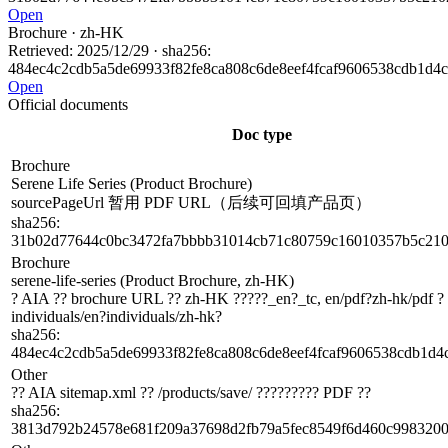
Open
Brochure
· zh-HK
Retrieved
:
2025/12/29
·
sha256
:
484ec4c2cdb5a5de69933f82fe8ca808c6de8eef4fcaf9606538cdb1d4
Open
Official documents
Doc type
Brochure
Serene Life Series (Product Brochure)
sourcePageUrl 暂用 PDF URL（后续可回填产品页）
sha256
:
31b02d77644c0bc3472fa7bbbb31014cb71c80759c16010357b5c21
Brochure
serene-life-series (Product Brochure, zh-HK)
? AIA ?? brochure URL ?? zh-HK ?????_en?_tc, en/pdf?zh-hk/pdf ?
individuals/en?individuals/zh-hk?
sha256
:
484ec4c2cdb5a5de69933f82fe8ca808c6de8eef4fcaf9606538cdb1d4
Other
?? AIA sitemap.xml ?? /products/save/ ????????? PDF ??
sha256
:
3813d792b24578e681f209a37698d2fb79a5fec8549f6d460c998320